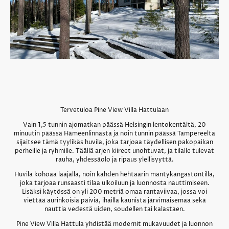
Tervetuloa Pine View Villa Hattulaan
Vain 1,5 tunnin ajomatkan päässä Helsingin lentokentältä, 20
minuutin päässä Hämeenlinnasta ja noin tunnin päässä Tampereelta
sijaitsee tämä tyylikäs huvila, joka tarjoaa täydellisen pakopaikan
perheille ja ryhmille. Täällä arjen kiireet unohtuvat, ja tilalle tulevat
rauha, yhdessäolo ja ripaus ylellisyyttä.
Huvila kohoaa laajalla, noin kahden hehtaarin mäntykangastontilla,
joka tarjoaa runsaasti tilaa ulkoiluun ja luonnosta nauttimiseen.
Lisäksi käytössä on yli 200 metriä omaa rantaviivaa, jossa voi
viettää aurinkoisia päiviä, ihailla kaunista järvimaisemaa sekä
nauttia vedestä uiden, soudellen tai kalastaen.
Pine View Villa Hattula yhdistää modernit mukavuudet ja luonnon