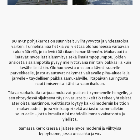
80 m²:n pohjakerros on suunniteltu viihtyvyyttä ja yhdessäoloa
varten. Tunnelmallisia hetkiä voi viettää olohuoneessa varaavan
takan äärellä, joka levittää tilaan ihanan lämmön. Mukavuutta
lisäävät myös lattialämmitys sekä ilmalämpöpumppu, joiden
ansiosta sisälämpötila pysyy miellyttävänä niin talvipakkasilla kuin
kesähelteilläkin. Olohuoneesta on suora käynti suurelle
parvekkeelle, josta avautuvat näkymät valtavalle piha-alueelle ja
järvelle – täydellinen paikka aamukahville, iltapäivän auringosta
nauttimiseen tai tähtitaivaan ihailuun.
Tilava ruokailutila tarjoaa mukavat puitteet kymmenelle hengelle, ja
sen yhteydessä sijaitseva täysin varusteltu keittiö tekee yhteisistä
aterioista nautinnon. Keittiöstä löytyy kaikki modernin keittiön
mukavuudet – jopa viinikaappi sekä astiasto isommallekin
seurueelle – jotta lomailu olisi mahdollisimman vaivatonta ja
ylellistä.
Samassa kerroksessa sijaitsee myös moderni ja viihtyisä
kylpyhuone, jossa on suihku ja wc.