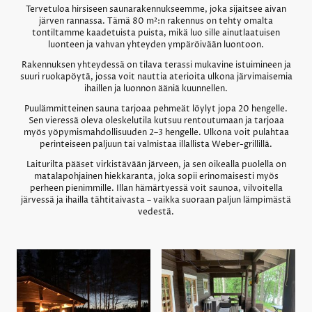
Tervetuloa hirsiseen saunarakennukseemme, joka sijaitsee aivan
järven rannassa. Tämä 80 m²:n rakennus on tehty omalta
tontiltamme kaadetuista puista, mikä luo sille ainutlaatuisen
luonteen ja vahvan yhteyden ympäröivään luontoon.
Rakennuksen yhteydessä on tilava terassi mukavine istuimineen ja
suuri ruokapöytä, jossa voit nauttia aterioita ulkona järvimaisemia
ihaillen ja luonnon ääniä kuunnellen.
Puulämmitteinen sauna tarjoaa pehmeät löylyt jopa 20 hengelle.
Sen vieressä oleva oleskelutila kutsuu rentoutumaan ja tarjoaa
myös yöpymismahdollisuuden 2–3 hengelle. Ulkona voit pulahtaa
perinteiseen paljuun tai valmistaa illallista Weber-grillillä.
Laiturilta pääset virkistävään järveen, ja sen oikealla puolella on
matalapohjainen hiekkaranta, joka sopii erinomaisesti myös
perheen pienimmille. Illan hämärtyessä voit saunoa, vilvoitella
järvessä ja ihailla tähtitaivasta – vaikka suoraan paljun lämpimästä
vedestä.