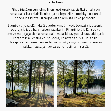
rauhallisen.
Pihapiirissä on tunnelmallinen nuotiopaikka. Lisäksi pihalla on
runsaasti tilaa erilaisille ulko- ja pallopeleille – mölkky, kroketti,
boccia ja tikkataulu tarjoavat tekemistä koko perheelle.
Luonto tarjoaa elämyksiä vuoden ympäri: voit bongata joutsenia,
peuroja ja jopa harvinaisen kaakkurin. Pihapiiristä ja lähisuolta
löytyy marjoja ja sieniä runsaasti – mustikkaa, puolukkaa, lakkoja ja
kantarelleja. Vesillä voi soudella, kalastaa tai SUP-lautailla.
Takajärven erinomainen vedenlaatu näkyy myös monipuolisessa
kalakannassa ja nuottaruohon esiintymisessä.