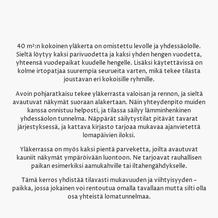
40 m²:n kokoinen yläkerta on omistettu levolle ja yhdessäololle.
Sieltä löytyy kaksi parivuodetta ja kaksi yhden hengen vuodetta,
yhteensä vuodepaikat kuudelle hengelle. Lisäksi käytettävissä on
kolme irtopatjaa suurempia seurueita varten, mikä tekee tilasta
joustavan eri kokoisille ryhmille.
Avoin pohjaratkaisu tekee yläkerrasta valoisan ja rennon, ja sieltä
avautuvat näkymät suoraan alakertaan. Näin yhteydenpito muiden
kanssa onnistuu helposti, ja tilassa säilyy lämminhenkinen
yhdessäolon tunnelma. Näppärät säilytystilat pitävät tavarat
järjestyksessä, ja kattava kirjasto tarjoaa mukavaa ajanvietettä
lomapäivien iloksi.
Yläkerrassa on myös kaksi pientä parveketta, joilta avautuvat
kauniit näkymät ympäröivään luontoon. Ne tarjoavat rauhallisen
paikan esimerkiksi aamukahville tai iltahengähdykselle.
Tämä kerros yhdistää tilavasti mukavuuden ja viihtyisyyden –
paikka, jossa jokainen voi rentoutua omalla tavallaan mutta silti olla
osa yhteistä lomatunnelmaa.